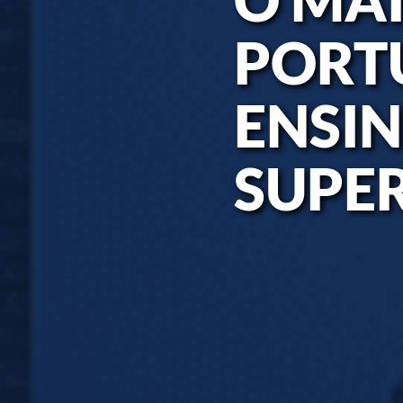
PORT
ENSI
SUPE