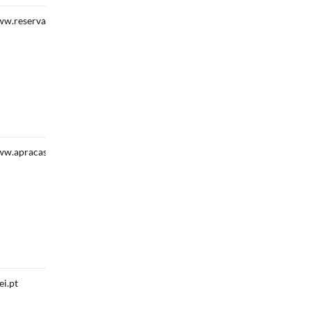
w.reservanaval.pt
w.apracas.pt
ei.pt