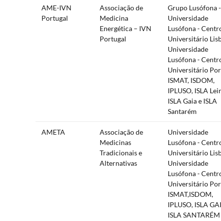
AME-IVN
Associação de
Grupo Lusófona -
Portugal
Medicina
Universidade
Energética – IVN
Lusófona - Centr
Portugal
Universitário Lis
Universidade
Lusófona - Centr
Universitário Por
ISMAT, ISDOM,
IPLUSO, ISLA Leir
ISLA Gaia e ISLA
Santarém
AMETA
Associação de
Universidade
Medicinas
Lusófona - Centr
Tradicionais e
Universitário Lis
Alternativas
Universidade
Lusófona - Centr
Universitário Por
ISMAT,ISDOM,
IPLUSO, ISLA GA
ISLA SANTARÉM