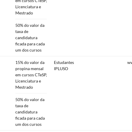
em cursos CTeSP,
Licenciatura e
Mestrado
50% do valor da
taxa de
candidatura
ficada para cada
um dos cursos
15% do valor da
Estudantes
ww
propina mensal
IPLUSO
em cursos CTeSP,
Licenciatura e
Mestrado
50% do valor da
taxa de
candidatura
ficada para cada
um dos cursos