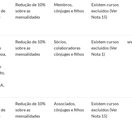
Redução de 10%
Membros,
Existem cursos
 de
sobre as
cônjuges e filhos
excluídos (Ver
e
mensalidades
Nota 15)
Redução de 10%
Sócios,
Existem cursos
ww
o
sobre as
colaboradores
excluídos (Ver
boa,
mensalidades
cônjuges e filhos
Nota 1)
o
to,
IA,
Redução de 10%
Associados,
Existem cursos
 de
sobre as
cônjuges e filhos
excluídos (Ver
e
mensalidades
Nota 15)