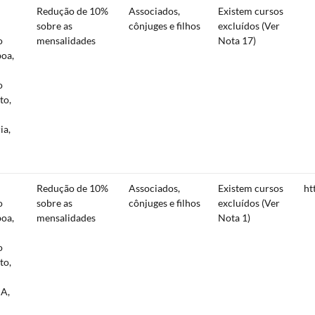
Redução de 10%
Associados,
Existem cursos
sobre as
cônjuges e filhos
excluídos (Ver
o
mensalidades
Nota 17)
boa,
o
to,
ia,
Redução de 10%
Associados,
Existem cursos
ht
o
sobre as
cônjuges e filhos
excluídos (Ver
boa,
mensalidades
Nota 1)
o
to,
IA,