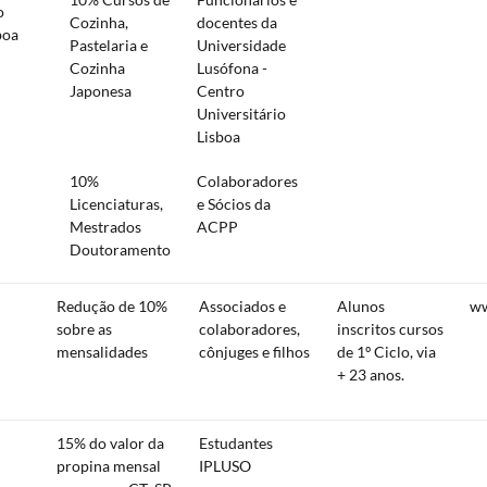
o
Cozinha,
docentes da
boa
Pastelaria e
Universidade
Cozinha
Lusófona -
Japonesa
Centro
Universitário
Lisboa
10%
Colaboradores
Licenciaturas,
e Sócios da
Mestrados
ACPP
Doutoramento
Redução de 10%
Associados e
Alunos
ww
sobre as
colaboradores,
inscritos cursos
mensalidades
cônjuges e filhos
de 1º Ciclo, via
+ 23 anos.
15% do valor da
Estudantes
propina mensal
IPLUSO