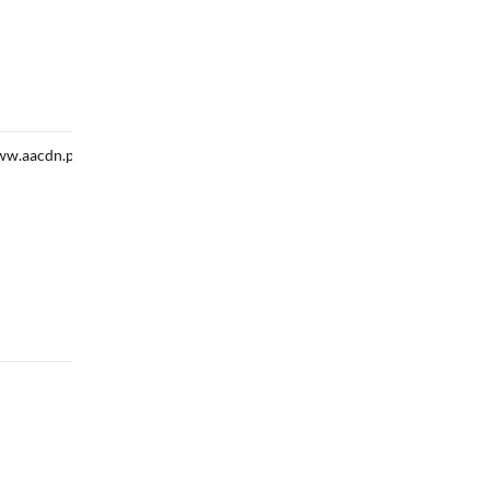
w.aacdn.pt