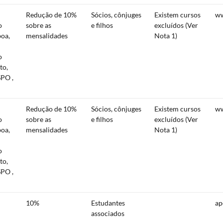
Redução de 10%
Sócios, cônjuges
Existem cursos
ww
o
sobre as
e filhos
excluídos (Ver
boa,
mensalidades
Nota 1)
o
to,
PO ,
Redução de 10%
Sócios, cônjuges
Existem cursos
ww
o
sobre as
e filhos
excluídos (Ver
boa,
mensalidades
Nota 1)
o
to,
PO ,
10%
Estudantes
ap
associados