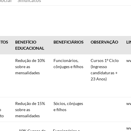
Social
Sindicatos
NTOS
BENEFÍCIO
BENEFICIÁRIOS
OBSERVAÇÃO
LI
EDUCACIONAL
Redução de 10%
Funcionários,
Cursos 1º Ciclo
ww
sobre as
cônjuges e filhos
(Ingresso
mensalidades
candidaturas +
23 Anos)
Redução de 15%
Sócios, cônjuges
ww
o
sobre as
e filhos
rto
mensalidades
ww
10% Cursos de
Funcionários e