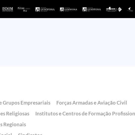
e Grupos Empresariais
Forças Armadas e Aviação Civil
ões Religiosas
Institutos e Centros de Formação Profission
s Regionais