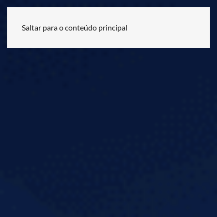
Saltar para o conteúdo principal