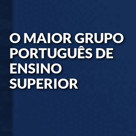
O MAIOR GRUPO
PORTUGUÊS DE
ENSINO
SUPERIOR